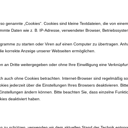
o genannte „Cookies“. Cookies sind kleine Textdateien, die von einem
immte Daten wie z. B. IP-Adresse, verwendeter Browser, Betriebssyste
ramme zu starten oder Viren auf einen Computer zu übertragen. Anha
 die korrekte Anzeige unserer Webseiten ermöglichen.
en an Dritte weitergegeben oder ohne Ihre Einwilligung eine Verknüpf
ch auch ohne Cookies betrachten. Internet-Browser sind regelmäßig so e
s jederzeit über die Einstellungen Ihres Browsers deaktivieren. Bitte
 Einstellungen ändern können. Bitte beachten Sie, dass einzelne Funkt
ies deaktiviert haben.
ng zu schützen, verwenden wir dem aktuellen Stand der Technik entsp