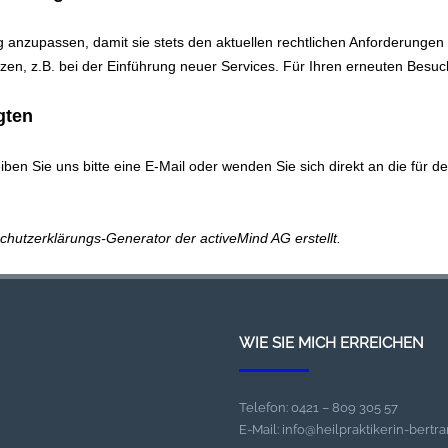
g anzupassen, damit sie stets den aktuellen rechtlichen Anforderunge
en, z.B. bei der Einführung neuer Services. Für Ihren erneuten Besuc
gten
n Sie uns bitte eine E-Mail oder wenden Sie sich direkt an die für d
chutzerklärungs-Generator der activeMind AG erstellt
.
WIE SIE MICH ERREICHEN
Telefon: 0421 – 809 305 57
E-Mail: info@heilpraktikerin-bertr